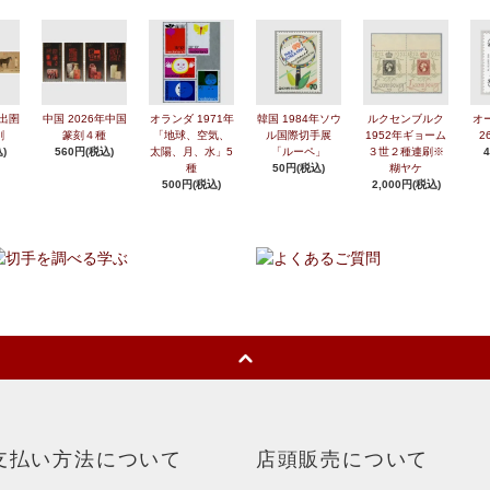
年出圉
中国 2026年中国
オランダ 1971年
韓国 1984年ソウ
ルクセンブルク
オ
刷
篆刻４種
「地球、空気、
ル国際切手展
1952年ギョーム
2
)
560円(税込)
太陽、月、水」5
「ルーペ」
３世２種連刷※
種
50円(税込)
糊ヤケ
500円(税込)
2,000円(税込)
支払い方法について
店頭販売について