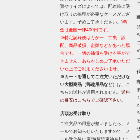
類やサイズによっては、配達時に受
け取りの捺印が必要なケースがござ
います。予めご了承ください。)
料
(
金は全国一律400円です。
※特定記録便は万が一、亡失、誤
配、商品破損、盗難などがあった場
合でも、一切の補償を受ける事がで
きません。あらかじめご了承いただ
いた上でご利用くださいませ。
※カートを通してご注文いただけな
い大型商品（郵趣用品など）
は、こ
ちらの送料が適用されません。
送料
の目安はこちらでご確認下さい。
店頭お受け取り
ご注文品の用意が整いましたら、メ
ールでお知らせいたしますので、メ
ール受信後に店舗(横浜東神奈川)に