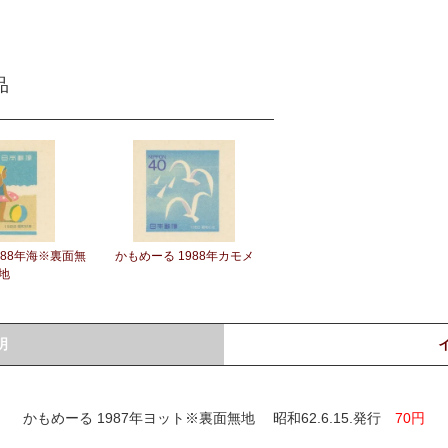
品
988年海※裏面無
かもめーる 1988年カモメ
地
明
かもめーる 1987年ヨット※裏面無地 昭和62.6.15.発行
70円