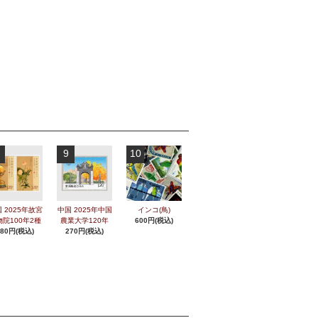
。
9
10
 2025年故宮
中国 2025年中国
インコ(鳥)
物院100年2種
農業大学120年
600円(税込)
280円(税込)
270円(税込)