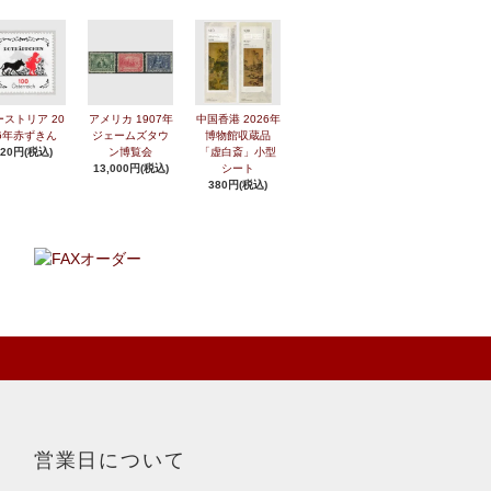
ーストリア 20
アメリカ 1907年
中国香港 2026年
6年赤ずきん
ジェームズタウ
博物館収蔵品
420円(税込)
ン博覧会
「虚白斎」小型
13,000円(税込)
シート
380円(税込)
営業日について