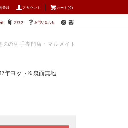
員登録
アカウント
カート(0)
除
ブログ
お問い合わせ
趣味の切手専門店・マルメイト
987年ヨット※裏面無地