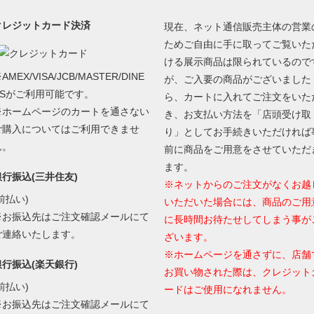
クレジットカード決済
現在、ネット通信販売主体の営業
ためご自由に手に取ってご覧いた
ける展示商品は限られているので
AMEX/VISA/JCB/MASTER/DINE
が、ご入要の商品がございました
RSがご利用可能です。
ら、カートに入れてご注文をいた
※ホームページのカートを通さない
き、お支払い方法を「店頭受け取
ご購入についてはご利用できませ
り」としてお手続きいただければ
ん。
前に商品をご用意をさせていただ
ます。
銀行振込(三井住友)
※ネットからのご注文がなくお越
前払い)
いただいた場合には、商品のご用
※お振込先はご注文確認メールにて
に長時間お待たせしてしまう事が
ご連絡いたします。
ざいます。
※ホームページを通さずに、店舗
銀行振込(楽天銀行)
お買い物された際は、クレジット
前払い)
ードはご使用になれません。
※お振込先はご注文確認メールにて