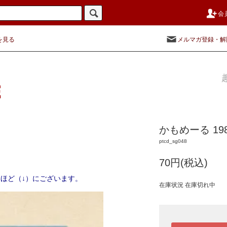
会
を見る
メルマガ登録・解
かもめーる 1
ptcd_sg048
70円(税込)
ほど（↓）にございます。
在庫状況 在庫切れ中