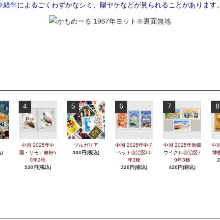
※経年によるごくわずかなシミ、陽ヤケなどが見られることがあります
4
5
6
7
8
中国 2025年中
ブルガリア
中国 2025年中チ
中国 2025年新疆
中国
)
国・サモア修好5
300円(税込)
ベット自治区60
ウイグル自治区7
博
0年2種
年3種
0年3種
530円(税込)
320円(税込)
420円(税込)