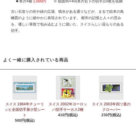
■ 単片4種
1,000円
※ 額面90+40(単片右下の切手)10枚を収納
古い石造りの街や緑の広場、噴水がある通りなどが、まるで絵本の鳥
瞰図のように細やかに表現されています。 都市の記憶と人々の営み
を、優しい筆致で包み込むように描いた、スイスらしい温もりのある
切手。
よく一緒に購入されている商品
スイス 1984年チューリ
スイス 2002年ヨーロッ
スイス 2003年四ツ葉の
ッヒ全国切手展小型シー
パ切手サーカス2種
クローバー
ト
410円(税込)
230円(税込)
500円(税込)