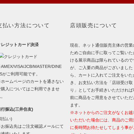
支払い方法について
店頭販売について
クレジットカード決済
現在、ネット通信販売主体の営業
ためご自由に手に取ってご覧いた
ける展示商品は限られているので
AMEX/VISA/JCB/MASTER/DINE
が、ご入要の商品がございました
RSがご利用可能です。
ら、カートに入れてご注文をいた
※ホームページのカートを通さない
き、お支払い方法を「店頭受け取
ご購入についてはご利用できませ
り」としてお手続きいただければ
ん。
前に商品をご用意をさせていただ
ます。
銀行振込(三井住友)
※ネットからのご注文がなくお越
前払い)
いただいた場合には、商品のご用
※お振込先はご注文確認メールにて
に長時間お待たせしてしまう事が
ご連絡いたします。