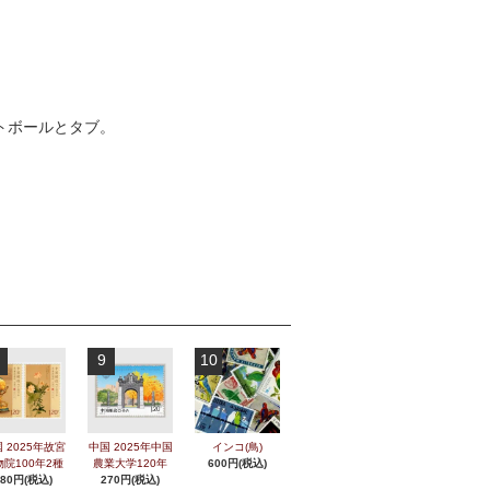
トボールとタブ。
9
10
 2025年故宮
中国 2025年中国
インコ(鳥)
物院100年2種
農業大学120年
600円(税込)
280円(税込)
270円(税込)