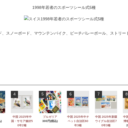
1998年若者のスポーツシール式5種
ド、スノーボード、マウンテンバイク、ビーチバレーボール、ストリー
4
5
6
7
8
中国 2025年中
ブルガリア
中国 2025年中チ
中国 2025年新疆
中国
)
国・サモア修好5
300円(税込)
ベット自治区60
ウイグル自治区7
博
0年2種
年3種
0年3種