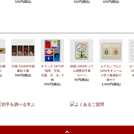
530円(税込)
320円(税込)
420円(税込)
年出圉
中国 2026年中国
オランダ 1971年
韓国 1984年ソウ
ルクセンブルク
オ
刷
篆刻４種
「地球、空気、
ル国際切手展
1952年ギョーム
2
)
560円(税込)
太陽、月、水」5
「ルーペ」
３世２種連刷※
種
50円(税込)
糊ヤケ
500円(税込)
2,000円(税込)