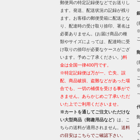
郵便局の特定記録便などでお送りし
ます。発送、配送状況の記録が残り
ます。お客様の郵便受箱に配送とな
(
り、配達時の受け取り捺印、署名は
必要ありません。(お届け商品の種
類やサイズによっては、配達時に受
け取りの捺印が必要なケースがござ
います。予めご了承ください。)
料
(
金は全国一律400円です。
※特定記録便は万が一、亡失、誤
配、商品破損、盗難などがあった場
合でも、一切の補償を受ける事がで
きません。あらかじめご了承いただ
いた上でご利用くださいませ。
※カートを通してご注文いただけな
い大型商品（郵趣用品など）
は、こ
ちらの送料が適用されません。
送料
の目安はこちらでご確認下さい。