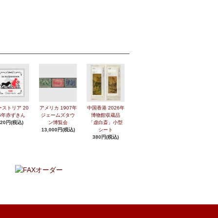
ーストリア 20
アメリカ 1907年
中国香港 2026年
6年赤ずきん
ジェームズタウ
博物館収蔵品
420円(税込)
ン博覧会
「虚白斎」小型
13,000円(税込)
シート
380円(税込)