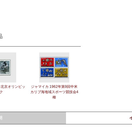
品
8年北京オリンピッ
ジャマイカ 1962年第9回中米
ク
カリブ海地域スポーツ競技会4
種
明