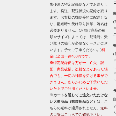
郵便局の特定記録便などでお送りし
ます。発送、配送状況の記録が残り
ます。お客様の郵便受箱に配送とな
(
り、配達時の受け取り捺印、署名は
必要ありません。(お届け商品の種
類やサイズによっては、配達時に受
け取りの捺印が必要なケースがござ
います。予めご了承ください。)
料
(
金は全国一律400円です。
※特定記録便は万が一、亡失、誤
配、商品破損、盗難などがあった場
合でも、一切の補償を受ける事がで
きません。あらかじめご了承いただ
いた上でご利用くださいませ。
※カートを通してご注文いただけな
い大型商品（郵趣用品など）
は、こ
ちらの送料が適用されません。
送料
の目安はこちらでご確認下さい。