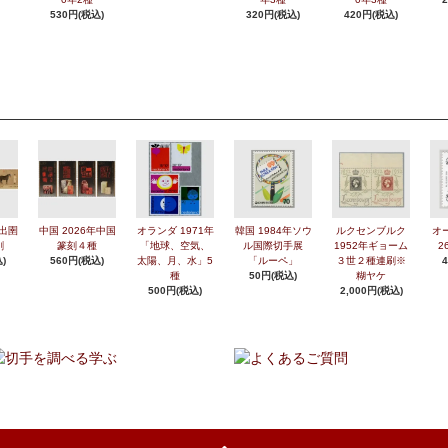
530円(税込)
320円(税込)
420円(税込)
年出圉
中国 2026年中国
オランダ 1971年
韓国 1984年ソウ
ルクセンブルク
オ
刷
篆刻４種
「地球、空気、
ル国際切手展
1952年ギョーム
2
)
560円(税込)
太陽、月、水」5
「ルーペ」
３世２種連刷※
種
50円(税込)
糊ヤケ
500円(税込)
2,000円(税込)