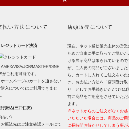
支払い方法について
店頭販売について
クレジットカード決済
現在、ネット通信販売主体の営業
ためご自由に手に取ってご覧いた
ける展示商品は限られているので
AMEX/VISA/JCB/MASTER/DINE
が、ご入要の商品がございました
RSがご利用可能です。
ら、カートに入れてご注文をいた
※ホームページのカートを通さない
き、お支払い方法を「店頭受け取
ご購入についてはご利用できませ
り」としてお手続きいただければ
ん。
前に商品をご用意をさせていただ
ます。
銀行振込(三井住友)
※ネットからのご注文がなくお越
前払い)
いただいた場合には、商品のご用
※お振込先はご注文確認メールにて
に長時間お待たせしてしまう事が