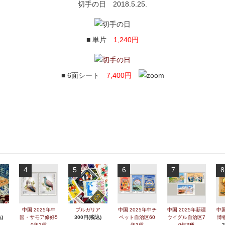
切手の日 2018.5.25.
■ 単片
1,240円
■ 6面シート
7,400円
4
5
6
7
8
中国 2025年中
ブルガリア
中国 2025年中チ
中国 2025年新疆
中国
)
国・サモア修好5
300円(税込)
ベット自治区60
ウイグル自治区7
博
0年2種
年3種
0年3種