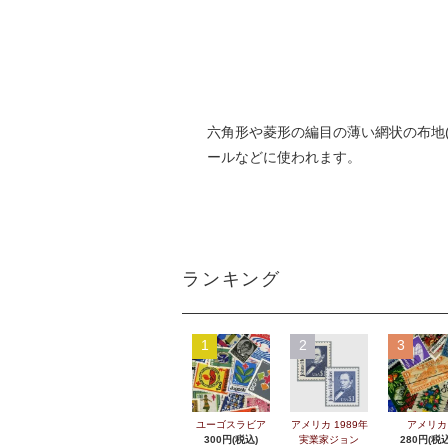
六角形や菱形の編目の薄い網状の布地
ールなどに使われます。
ランキング
1
2
3
ユーゴスラビア
アメリカ 1989年
アメリカ
300円(税込)
実業家ジョン
280円(税込