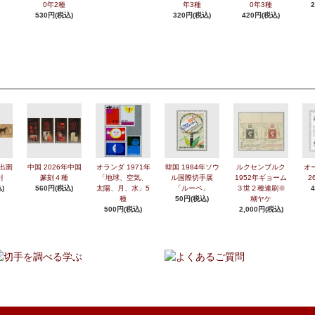
0年2種
年3種
0年3種
530円(税込)
320円(税込)
420円(税込)
年出圉
中国 2026年中国
オランダ 1971年
韓国 1984年ソウ
ルクセンブルク
オ
刷
篆刻４種
「地球、空気、
ル国際切手展
1952年ギョーム
2
)
560円(税込)
太陽、月、水」5
「ルーペ」
３世２種連刷※
種
50円(税込)
糊ヤケ
500円(税込)
2,000円(税込)