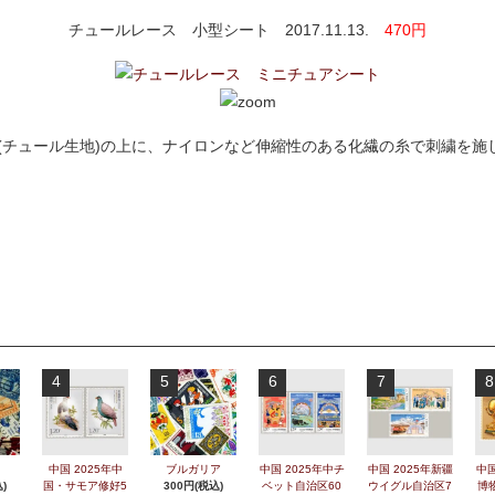
チュールレース 小型シート 2017.11.13.
470円
(チュール生地)の上に、ナイロンなど伸縮性のある化繊の糸で刺繍を施
4
5
6
7
8
中国 2025年中
ブルガリア
中国 2025年中チ
中国 2025年新疆
中国
)
国・サモア修好5
300円(税込)
ベット自治区60
ウイグル自治区7
博