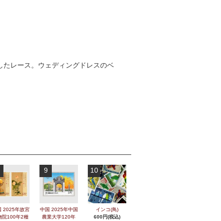
したレース。ウェディングドレスのベ
9
10
 2025年故宮
中国 2025年中国
インコ(鳥)
物院100年2種
農業大学120年
600円(税込)