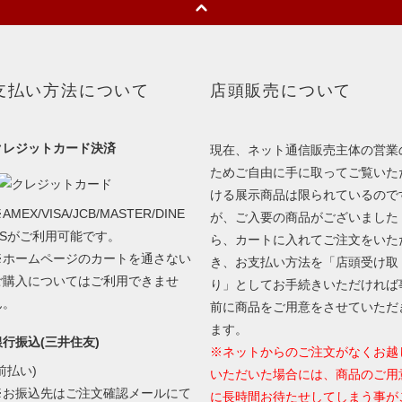
支払い方法について
店頭販売について
クレジットカード決済
現在、ネット通信販売主体の営業
ためご自由に手に取ってご覧いた
ける展示商品は限られているので
AMEX/VISA/JCB/MASTER/DINE
が、ご入要の商品がございました
RSがご利用可能です。
ら、カートに入れてご注文をいた
※ホームページのカートを通さない
き、お支払い方法を「店頭受け取
ご購入についてはご利用できませ
り」としてお手続きいただければ
ん。
前に商品をご用意をさせていただ
ます。
銀行振込(三井住友)
※ネットからのご注文がなくお越
前払い)
いただいた場合には、商品のご用
※お振込先はご注文確認メールにて
に長時間お待たせしてしまう事が