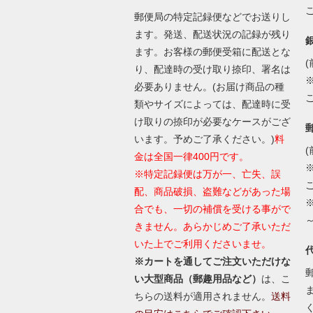
郵便局の特定記録便などでお送りし
ます。発送、配送状況の記録が残り
ます。お客様の郵便受箱に配送とな
(
り、配達時の受け取り捺印、署名は
必要ありません。(お届け商品の種
類やサイズによっては、配達時に受
け取りの捺印が必要なケースがござ
います。予めご了承ください。)
料
(
金は全国一律400円です。
※特定記録便は万が一、亡失、誤
配、商品破損、盗難などがあった場
合でも、一切の補償を受ける事がで
きません。あらかじめご了承いただ
いた上でご利用くださいませ。
※カートを通してご注文いただけな
い大型商品（郵趣用品など）
は、こ
ちらの送料が適用されません。
送料