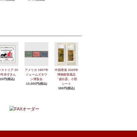
ーストリア 20
アメリカ 1907年
中国香港 2026年
6年赤ずきん
ジェームズタウ
博物館収蔵品
420円(税込)
ン博覧会
「虚白斎」小型
13,000円(税込)
シート
380円(税込)