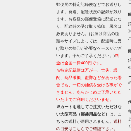
郵便局の特定記録便などでお送りし
ます。発送、配送状況の記録が残り
ます。お客様の郵便受箱に配送とな
(
り、配達時の受け取り捺印、署名は
必要ありません。(お届け商品の種
類やサイズによっては、配達時に受
け取りの捺印が必要なケースがござ
います。予めご了承ください。)
料
(
金は全国一律400円です。
※特定記録便は万が一、亡失、誤
配、商品破損、盗難などがあった場
合でも、一切の補償を受ける事がで
きません。あらかじめご了承いただ
いた上でご利用くださいませ。
※カートを通してご注文いただけな
い大型商品（郵趣用品など）
は、こ
ちらの送料が適用されません。
送料
の目安はこちらでご確認下さい。