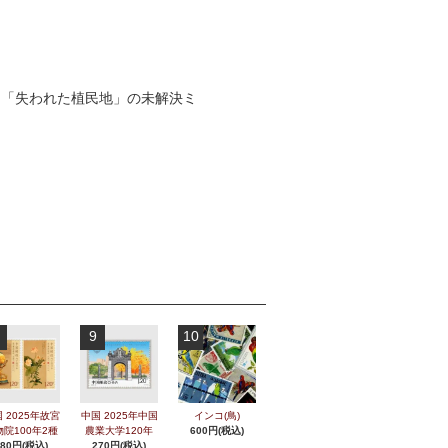
。「失われた植民地」の未解決ミ
9
10
 2025年故宮
中国 2025年中国
インコ(鳥)
物院100年2種
農業大学120年
600円(税込)
280円(税込)
270円(税込)