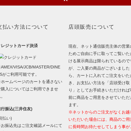
支払い方法について
店頭販売について
クレジットカード決済
現在、ネット通信販売主体の営業
ためご自由に手に取ってご覧いた
ける展示商品は限られているので
AMEX/VISA/JCB/MASTER/DINE
が、ご入要の商品がございました
RSがご利用可能です。
ら、カートに入れてご注文をいた
※ホームページのカートを通さない
き、お支払い方法を「店頭受け取
ご購入についてはご利用できませ
り」としてお手続きいただければ
ん。
前に商品をご用意をさせていただ
ます。
銀行振込(三井住友)
※ネットからのご注文がなくお越
前払い)
いただいた場合には、商品のご用
※お振込先はご注文確認メールにて
に長時間お待たせしてしまう事が