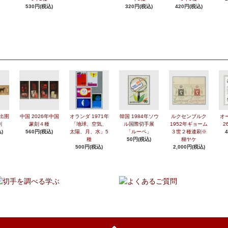
530円(税込)
320円(税込)
420円(税込)
年出圉
中国 2026年中国
オランダ 1971年
韓国 1984年ソウ
ルクセンブルク
オ
刷
篆刻４種
「地球、空気、
ル国際切手展
1952年ギョーム
2
)
560円(税込)
太陽、月、水」5
「ルーペ」
３世２種連刷※
種
50円(税込)
糊ヤケ
500円(税込)
2,000円(税込)