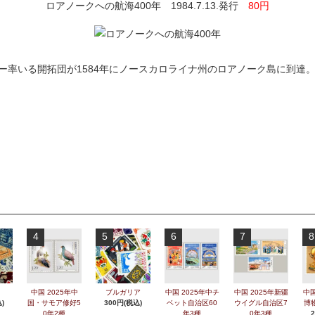
ロアノークへの航海400年 1984.7.13.発行
80円
ー率いる開拓団が1584年にノースカロライナ州のロアノーク島に到達
4
5
6
7
8
中国 2025年中
ブルガリア
中国 2025年中チ
中国 2025年新疆
中国
)
国・サモア修好5
300円(税込)
ベット自治区60
ウイグル自治区7
博
0年2種
年3種
0年3種