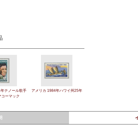
品
84年テノール歌手
アメリカ 1984年ハワイ州25年
マコーマック
明