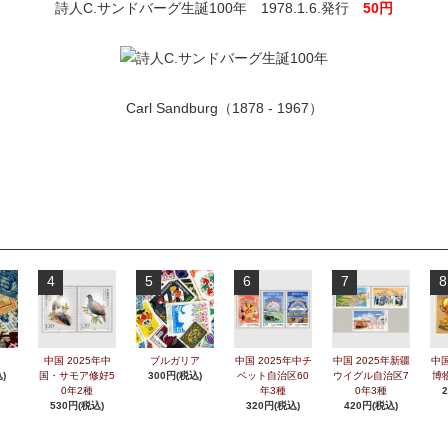
詩人C.サンドバーグ生誕100年 1978.1.6.発行
50円
Carl Sandburg（1878 - 1967）
4
5
6
7
8
中国 2025年中
ブルガリア
中国 2025年中チ
中国 2025年新疆
中国
)
国・サモア修好5
300円(税込)
ベット自治区60
ウイグル自治区7
博
0年2種
年3種
0年3種
530円(税込)
320円(税込)
420円(税込)