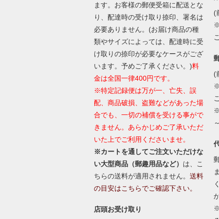
ます。お客様の郵便受箱に配送とな
(
り、配達時の受け取り捺印、署名は
必要ありません。(お届け商品の種
類やサイズによっては、配達時に受
け取りの捺印が必要なケースがござ
います。予めご了承ください。)
料
(
金は全国一律400円です。
※特定記録便は万が一、亡失、誤
配、商品破損、盗難などがあった場
合でも、一切の補償を受ける事がで
きません。あらかじめご了承いただ
いた上でご利用くださいませ。
※カートを通してご注文いただけな
い大型商品（郵趣用品など）
は、こ
ちらの送料が適用されません。
送料
の目安はこちらでご確認下さい。
店頭お受け取り