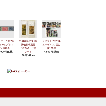
リカ 1907年
中国香港 2026年
イギリス 2026年
ェームズタウ
博物館収蔵品
エリザベス2世生
ン博覧会
「虚白斎」小型
誕100年
,000円(税込)
シート
4,500円(税込)
380円(税込)