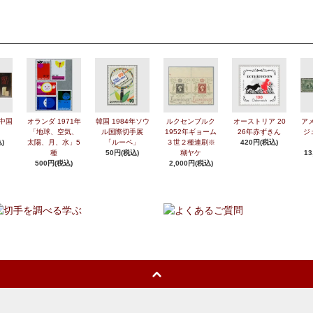
年中国
オランダ 1971年
韓国 1984年ソウ
ルクセンブルク
オーストリア 20
アメ
「地球、空気、
ル国際切手展
1952年ギョーム
26年赤ずきん
ジ
)
太陽、月、水」5
「ルーペ」
３世２種連刷※
420円(税込)
種
50円(税込)
糊ヤケ
13
500円(税込)
2,000円(税込)