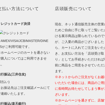
支払い方法について
店頭販売について
クレジットカード決済
現在、ネット通信販売主体の営業
ためご自由に手に取ってご覧いた
ける展示商品は限られているので
AMEX/VISA/JCB/MASTER/DINE
が、ご入要の商品がございました
RSがご利用可能です。
ら、カートに入れてご注文をいた
※ホームページのカートを通さない
き、お支払い方法を「店頭受け取
ご購入についてはご利用できませ
り」としてお手続きいただければ
ん。
前に商品をご用意をさせていただ
ます。
銀行振込(三井住友)
※ネットからのご注文がなくお越
前払い)
いただいた場合には、商品のご用
※お振込先はご注文確認メールにて
に長時間お待たせしてしまう事が
ご連絡いたします。
ざいます。
※ホームページを通さずに、店舗
銀行振込(楽天銀行)