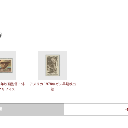
品
75年映画監督・俳
アメリカ 1978年ガン早期検出
.グリフィス
法
明