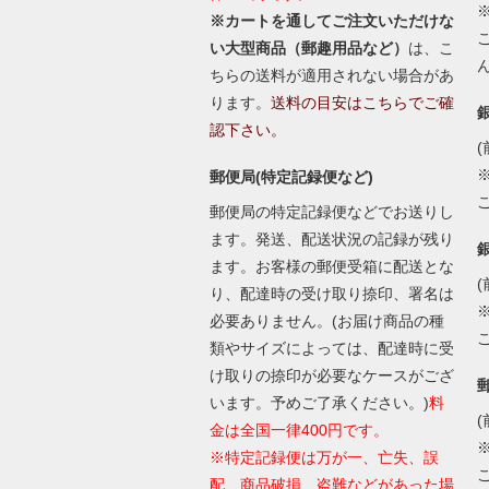
※カートを通してご注文いただけな
い大型商品（郵趣用品など）
は、こ
ちらの送料が適用されない場合があ
ります。
送料の目安はこちらでご確
認下さい。
(
郵便局(特定記録便など)
郵便局の特定記録便などでお送りし
ます。発送、配送状況の記録が残り
ます。お客様の郵便受箱に配送とな
(
り、配達時の受け取り捺印、署名は
必要ありません。(お届け商品の種
類やサイズによっては、配達時に受
け取りの捺印が必要なケースがござ
います。予めご了承ください。)
料
(
金は全国一律400円です。
※特定記録便は万が一、亡失、誤
配、商品破損、盗難などがあった場