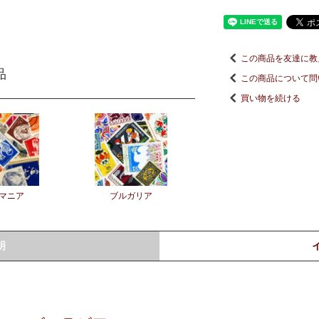
この商品を友達に教
品
この商品について問
買い物を続ける
マニア
ブルガリア
明