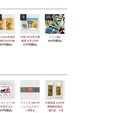
9
10
 2025年故宮
中国 2025年中国
インコ(鳥)
物院100年2種
農業大学120年
600円(税込)
280円(税込)
270円(税込)
ーストリア 20
アメリカ 1907年
中国香港 2026年
6年赤ずきん
ジェームズタウ
博物館収蔵品
420円(税込)
ン博覧会
「虚白斎」小型