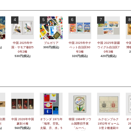
4
5
6
7
8
中国 2025年中
ブルガリア
中国 2025年中チ
中国 2025年新疆
中国
)
国・サモア修好5
300円(税込)
ベット自治区60
ウイグル自治区7
博
0年2種
年3種
0年3種
530円(税込)
320円(税込)
420円(税込)
年出圉
中国 2026年中国
オランダ 1971年
韓国 1984年ソウ
ルクセンブルク
オ
刷
篆刻４種
「地球、空気、
ル国際切手展
1952年ギョーム
2
)
560円(税込)
太陽、月、水」5
「ルーペ」
３世２種連刷※