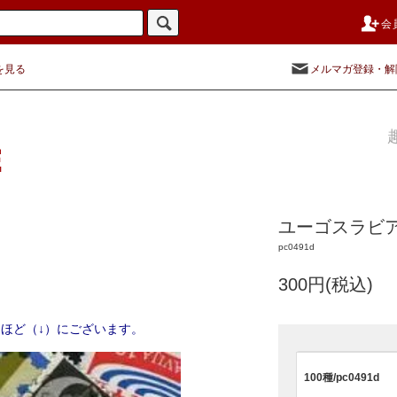
会
を見る
メルマガ登録・解
ユーゴスラビ
pc0491d
300円(税込)
ほど（↓）にございます。
100種/pc0491d