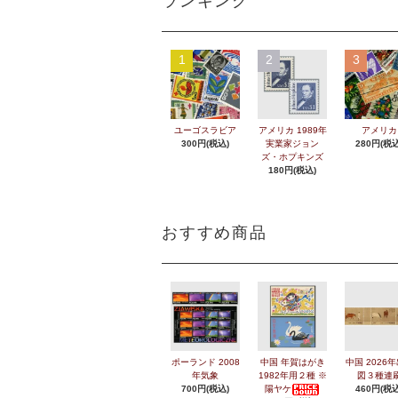
ランキング
1
2
3
ユーゴスラビア
アメリカ 1989年
アメリカ
300円(税込)
実業家ジョン
280円(税込
ズ・ホプキンズ
180円(税込)
おすすめ商品
ポーランド 2008
中国 年賀はがき
中国 2026
年気象
1982年用２種 ※
図３種連
700円(税込)
陽ヤケ
460円(税込