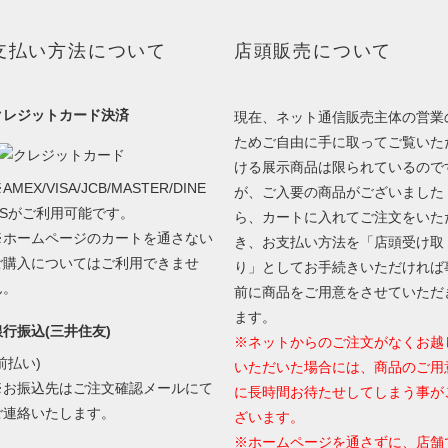
支払い方法について
店頭販売について
クレジットカード決済
現在、ネット通信販売主体の営業
ためご自由に手に取ってご覧いた
ける展示商品は限られているので
AMEX/VISA/JCB/MASTER/DINE
が、ご入要の商品がございました
RSがご利用可能です。
ら、カートに入れてご注文をいた
※ホームページのカートを通さない
き、お支払い方法を「店頭受け取
ご購入についてはご利用できませ
り」としてお手続きいただければ
ん。
前に商品をご用意をさせていただ
ます。
銀行振込(三井住友)
※ネットからのご注文がなくお越
前払い)
いただいた場合には、商品のご用
※お振込先はご注文確認メールにて
に長時間お待たせしてしまう事が
ご連絡いたします。
ざいます。
※ホームページを通さずに、店舗