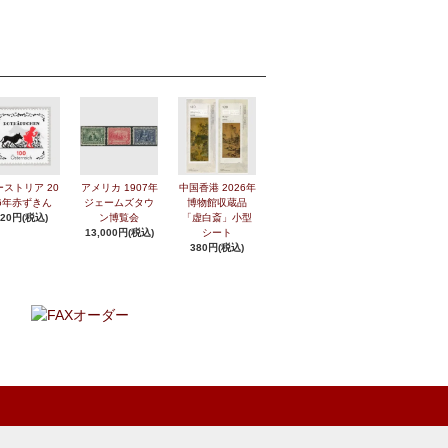
ーストリア 20
アメリカ 1907年
中国香港 2026年
6年赤ずきん
ジェームズタウ
博物館収蔵品
420円(税込)
ン博覧会
「虚白斎」小型
13,000円(税込)
シート
380円(税込)