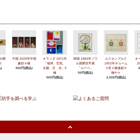
年出圉
中国 2026年中国
オランダ 1971年
韓国 1984年ソウ
ルクセンブルク
オ
刷
篆刻４種
「地球、空気、
ル国際切手展
1952年ギョーム
2
)
560円(税込)
太陽、月、水」5
「ルーペ」
３世２種連刷※
種
50円(税込)
糊ヤケ
500円(税込)
2,000円(税込)