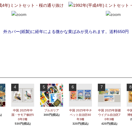
外カバー(紙製)に経年による微かな黄ばみが見られます。送料650円
4
5
6
7
8
中国 2025年中
ブルガリア
中国 2025年中チ
中国 2025年新疆
中国
)
国・サモア修好5
300円(税込)
ベット自治区60
ウイグル自治区7
博
0年2種
年3種
0年3種
530円(税込)
320円(税込)
420円(税込)