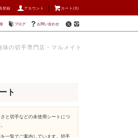
員登録
アカウント
カート(0)
除
ブログ
お問い合わせ
趣味の切手専門店・マルメイト
ート
るさと切手などの未使用シートにつ
す。
柄を一覧でご案内しています。切手