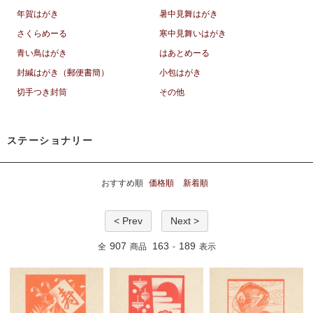
年賀はがき
暑中見舞はがき
さくらめーる
寒中見舞いはがき
青い鳥はがき
はあとめーる
封緘はがき（郵便書簡）
小包はがき
切手つき封筒
その他
ステーショナリー
おすすめ順
価格順
新着順
< Prev
Next >
907
163
189
全
商品
-
表示