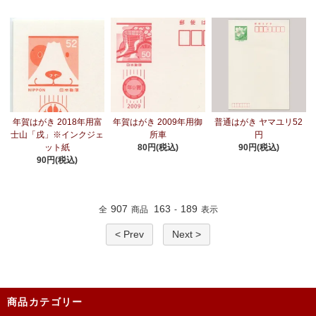
年賀はがき 2018年用富
年賀はがき 2009年用御
普通はがき ヤマユリ52
士山「戌」※インクジェ
所車
円
ット紙
80円(税込)
90円(税込)
90円(税込)
907
163
189
全
商品
-
表示
< Prev
Next >
商品カテゴリー