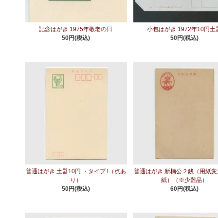
記念はがき 1975年敬老の日
小包はがき 1972年10円土
50円(税込)
50円(税込)
普通はがき 土器10円 ・タイプ l（点あ
普通はがき 新楠公２銭（用紙変
り）
紙）（※少難品）
50円(税込)
60円(税込)