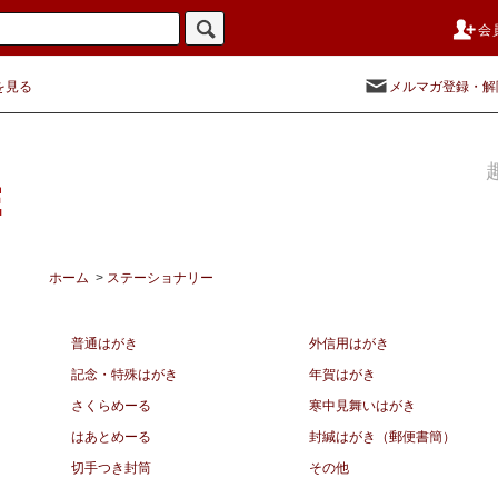
会
を見る
メルマガ登録・解
ホーム
>
ステーショナリー
普通はがき
外信用はがき
記念・特殊はがき
年賀はがき
さくらめーる
寒中見舞いはがき
はあとめーる
封緘はがき（郵便書簡）
切手つき封筒
その他