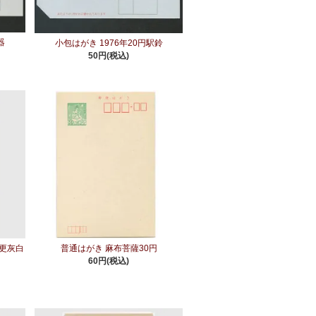
器
小包はがき 1976年20円駅鈴
50円(税込)
更灰白
普通はがき 麻布菩薩30円
60円(税込)