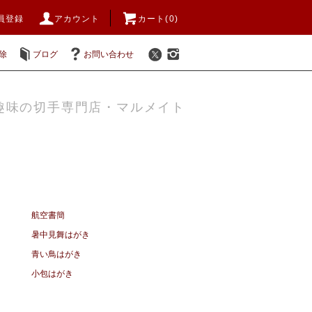
員登録
アカウント
カート(0)
除
ブログ
お問い合わせ
趣味の切手専門店・マルメイト
航空書簡
暑中見舞はがき
青い鳥はがき
小包はがき