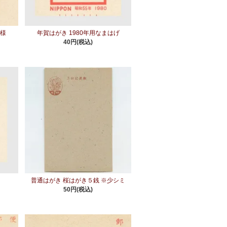
紋様
年賀はがき 1980年用なまはげ
40円(税込)
ル
普通はがき 桜はがき５銭 ※少シミ
50円(税込)