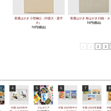
普通はがき 小型楠公（印面大・題字
普通はがき 桜はがき15銭・タイ
大）
70円(税込)
70円(税込)
<
1
2
3
4
5
6
7
8
中国 2025年中
ブルガリア
中国 2025年中チ
中国 2025年新疆
中国