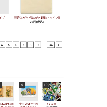
プ I
普通はがき 桜はがき15銭・タイプII
70円(税込)
...
4
5
6
7
8
9
34
>
9
10
 2025年故宮
中国 2025年中国
インコ(鳥)