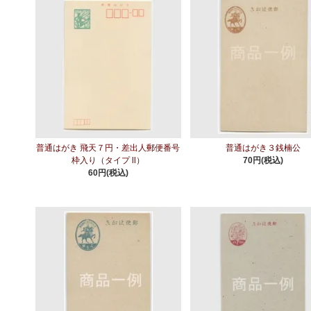
普通はがき 飛天７円・差出人郵便番号
普通はがき３銭楠公
枠入り（タイプ ll）
70円(税込)
60円(税込)