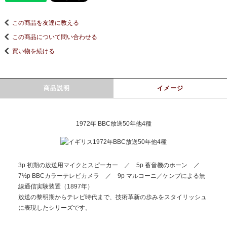
この商品を友達に教える
この商品について問い合わせる
買い物を続ける
商品説明
イメージ
1972年 BBC放送50年他4種
3p 初期の放送用マイクとスピーカー ／ 5p 蓄音機のホーン ／
7½p BBCカラーテレビカメラ ／ 9p マルコーニ／ケンプによる無
線通信実験装置（1897年）
放送の黎明期からテレビ時代まで、技術革新の歩みをスタイリッシュ
に表現したシリーズです。