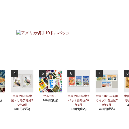
4
5
6
7
8
中国 2025年中
ブルガリア
中国 2025年中チ
中国 2025年新疆
中国
)
国・サモア修好5
300円(税込)
ベット自治区60
ウイグル自治区7
博
0年2種
年3種
0年3種
530円(税込)
320円(税込)
420円(税込)