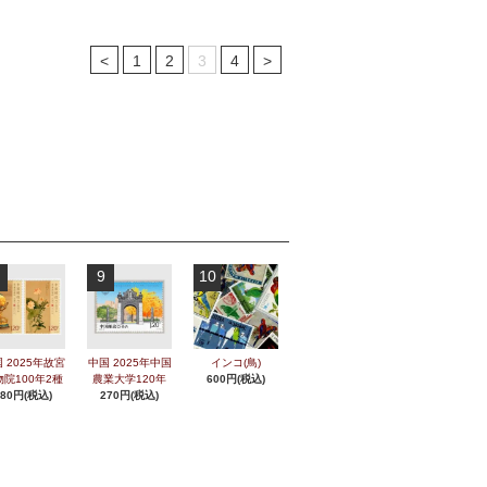
<
1
2
3
4
>
9
10
 2025年故宮
中国 2025年中国
インコ(鳥)
物院100年2種
農業大学120年
600円(税込)
280円(税込)
270円(税込)