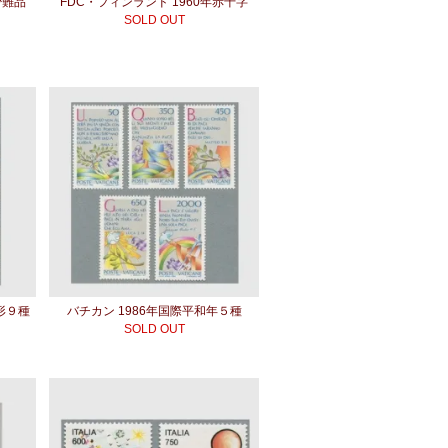
少難品
FDC・フィンランド 1960年赤十字
SOLD OUT
形９種
バチカン 1986年国際平和年５種
SOLD OUT