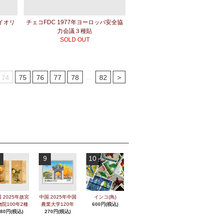
ァイオリ
チェコFDC 1977年ヨーロッパ安全協
力会議３種貼
SOLD OUT
...
74
75
76
77
78
82
>
9
10
 2025年故宮
中国 2025年中国
インコ(鳥)
物院100年2種
農業大学120年
600円(税込)
280円(税込)
270円(税込)