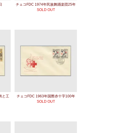
日
チェコFDC 1974年民族舞踊楽団25年
SOLD OUT
子供と工
チェコFDC 1963年国際赤十字100年
SOLD OUT