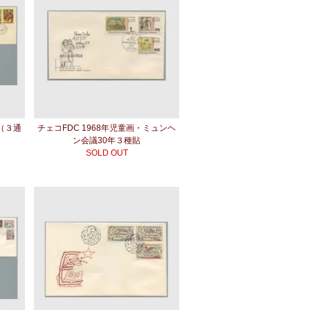
貼（３通
チェコFDC 1968年児童画・ミュンヘ
ン会議30年３種貼
SOLD OUT