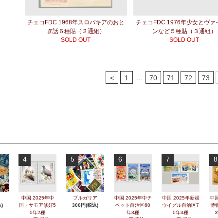
チェコFDC 1968年スロバキアのおと
チェコFDC 1976年少女とヴ
ぎ話６種貼（２通組）
ンなど５種貼（３通組）
SOLD OUT
SOLD OUT
...
<
1
70
71
72
73
4
5
6
7
8
中国 2025年中
ブルガリア
中国 2025年中チ
中国 2025年新疆
中国
)
国・サモア修好5
300円(税込)
ベット自治区60
ウイグル自治区7
博
0年2種
年3種
0年3種