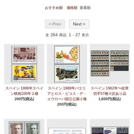
おすすめ順
価格順
新着順
< Prev
Next >
264
1
27
全
商品
-
表示
スペイン 1996年スペイ
スペイン 1988年パエリ
スペイン 1962年〜紋章
ン映画100年２種
アとロス・ピコス・デ・
切手57種※訳あり品
200円(税込)
エウローパ国立公園２種
1,600円(税込)
200円(税込)