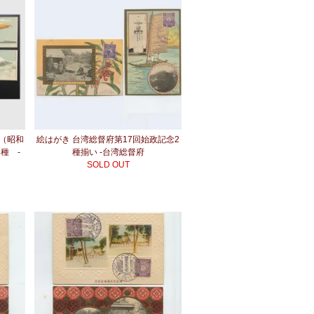
（昭和
絵はがき 台湾総督府第17回始政記念2
５種 -
種揃い -台湾総督府
SOLD OUT