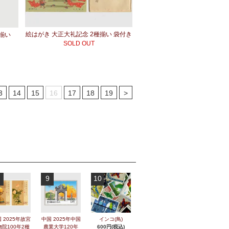
絵はがき 大正大礼記念 2種揃い 袋付き
種揃い
SOLD OUT
3
14
15
16
17
18
19
>
9
10
 2025年故宮
中国 2025年中国
インコ(鳥)
物院100年2種
農業大学120年
600円(税込)