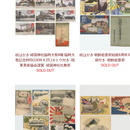
絵はがき 靖国神社臨時大祭8種 臨時大
絵はがき 朝鮮総督府始政6周年
祭記念特印(1939.4.25.)タトウ付き -陸
袋付き -朝鮮総督府
軍美術協会謹製 -靖国神社社務所
SOLD OUT
SOLD OUT