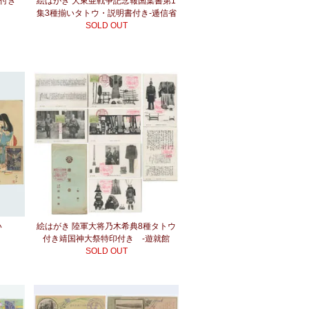
袋付き
絵はがき 大東亜戦争記念報国葉書第1
集3種揃いタトウ・説明書付き-逓信省
SOLD OUT
い
絵はがき 陸軍大将乃木希典8種タトウ
付き靖国神大祭特印付き -遊就館
SOLD OUT