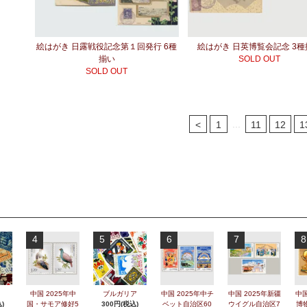
絵はがき 日露戦役記念第１回発行 6種
絵はがき 日英博覧会記念 3
揃い
SOLD OUT
SOLD OUT
...
<
1
11
12
1
4
5
6
7
8
中国 2025年中
ブルガリア
中国 2025年中チ
中国 2025年新疆
中国
)
国・サモア修好5
300円(税込)
ベット自治区60
ウイグル自治区7
博