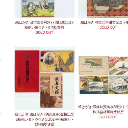
絵はがき 台湾総督府第27回始政記念2
絵はがき 神宮式年遷宮記念 2
種揃い袋付き -台湾総督府
SOLD OUT
SOLD OUT
絵はがき 戦艦加賀進水3種タトウ
株式会社川崎造船所
絵はがき 絵はがき (満州皇帝)登極記念
SOLD OUT
2種揃いタトウ付き記念切手4種貼り -
(満州)交通部