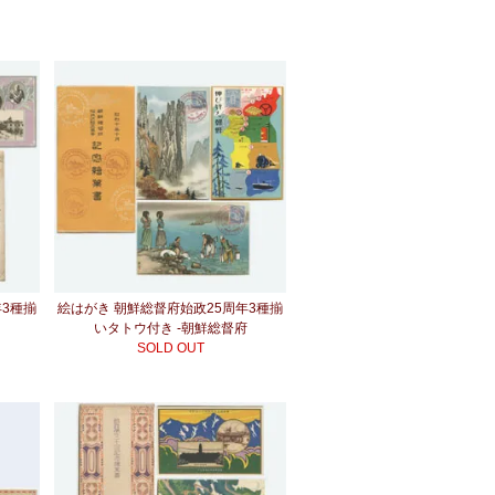
年3種揃
絵はがき 朝鮮総督府始政25周年3種揃
府
いタトウ付き -朝鮮総督府
SOLD OUT