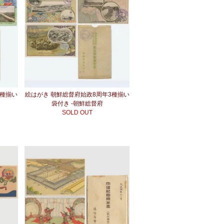
3種揃い
絵はがき 朝鮮総督府始政8周年3種揃い
袋付き -朝鮮総督府
SOLD OUT