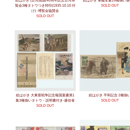
絵はがき (台湾)始政40周年記念台湾博
絵はがき 軍艦全集16種揃い
覧会3種タトウつき特印(1935.10.10.付
SOLD OUT
け) -博覧会協賛会
SOLD OUT
絵はがき 大東亜戦争記念報国葉書第1
絵はがき 平和記念 2種揃
集3種揃いタトウ・説明書付き-逓信省
SOLD OUT
SOLD OUT