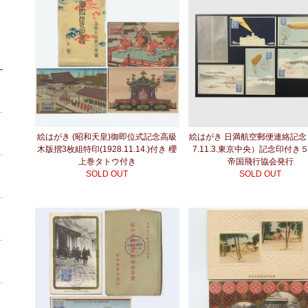
絵はがき (昭和天皇)御即位式記念高級
絵はがき 日満航空郵便連絡記念
木版摺3枚組特印(1928.11.14.)付き 櫻
7.11.3.東京中央）記念印付き
上巻タトウ付き
帝国飛行協会発行
SOLD OUT
SOLD OUT