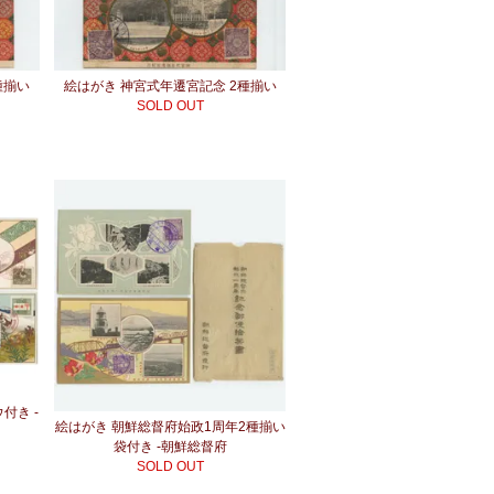
種揃い
絵はがき 神宮式年遷宮記念 2種揃い
SOLD OUT
付き -
絵はがき 朝鮮総督府始政1周年2種揃い
袋付き -朝鮮総督府
SOLD OUT