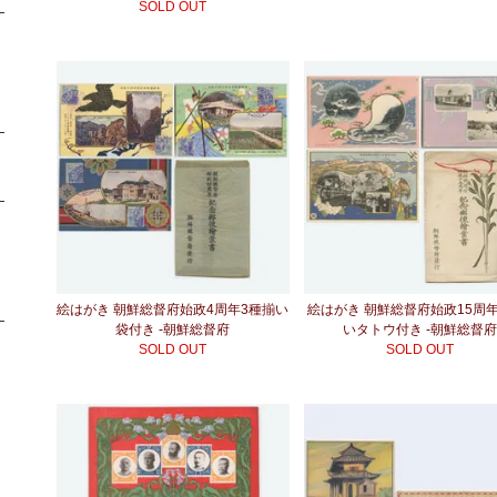
SOLD OUT
絵はがき 朝鮮総督府始政4周年3種揃い
絵はがき 朝鮮総督府始政15周
袋付き -朝鮮総督府
いタトウ付き -朝鮮総督
SOLD OUT
SOLD OUT