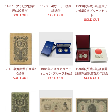
11-37 アラビア数字1
11-59 4次10円・後期
1993年(平成5年)皇太子
円(100番台)
証紙付
ご成婚2点プルーフセッ
SOLD OUT
SOLD OUT
ト
SOLD OUT
17-4 朝鮮紙幣旧金券5
1986年アメリカリバテ
1990年(平成2年)議会開
0銭券
ィコイン プルーフ2枚組
設裁判所制度百周年記念
SOLD OUT
SOLD OUT
SOLD OUT