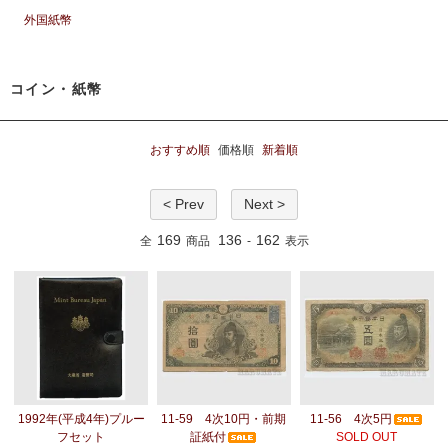
外国紙幣
コイン・紙幣
おすすめ順
価格順
新着順
< Prev
Next >
169
136
162
全
商品
-
表示
1992年(平成4年)プルー
11-59 4次10円・前期
11-56 4次5円
フセット
証紙付
SOLD OUT