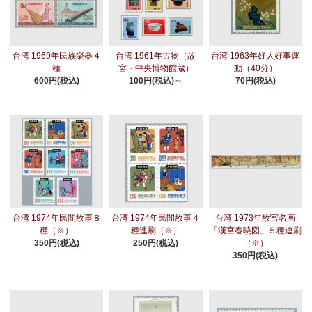
台湾 1969年民族楽器４
台湾 1961年古物（故
台湾 1963年好人好事運
種
宮・中央博物館蔵）
動（40分）
600円(税込)
100円(税込)～
70円(税込)
台湾 1974年民間故事８
台湾 1974年民間故事４
台湾 1973年故宮名画
種（※）
種連刷（※）
「漢宮春暁図」５種連刷
350円(税込)
250円(税込)
（※）
350円(税込)