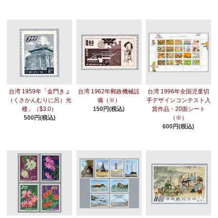
台湾 1959年「金門きょ
台湾 1962年郵政機械設
台湾 1996年全国児童切
（くさかんむりに呂）光
備（※）
手デザインコンテスト入
楼」（$3.0）
150円(税込)
賞作品・20面シート
500円(税込)
（※）
600円(税込)