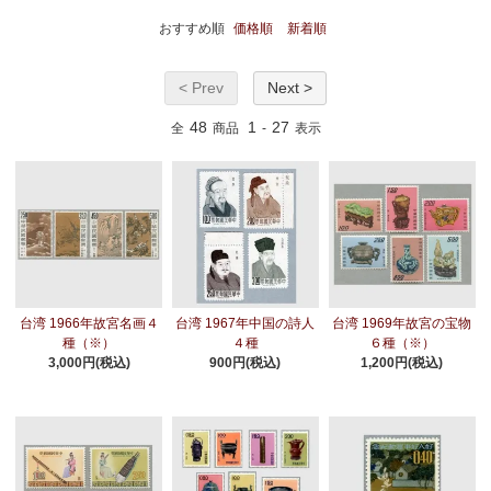
おすすめ順
価格順
新着順
< Prev
Next >
48
1
27
全
商品
-
表示
台湾 1966年故宮名画４
台湾 1967年中国の詩人
台湾 1969年故宮の宝物
種（※）
４種
６種（※）
3,000円(税込)
900円(税込)
1,200円(税込)