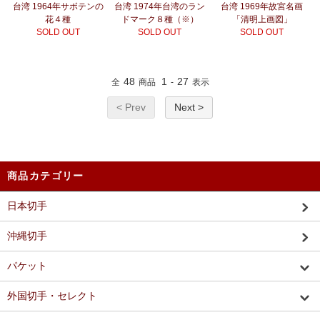
台湾 1964年サボテンの
台湾 1974年台湾のラン
台湾 1969年故宮名画
花４種
ドマーク８種（※）
「清明上画図」
SOLD OUT
SOLD OUT
SOLD OUT
48
1
27
全
商品
-
表示
< Prev
Next >
商品カテゴリー
日本切手
沖縄切手
パケット
外国切手・セレクト