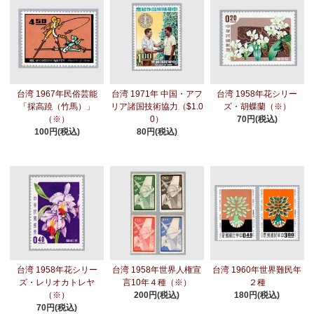
台湾 1967年民俗芸能
台湾 1971年 中国・アフ
台湾 1958年花シリー
「採高蹺（竹馬）」
リア諸国技術協力（$1.0
ズ・胡蝶蘭（※）
（※）
0）
70円(税込)
100円(税込)
80円(税込)
台湾 1958年花シリー
台湾 1958年世界人権宣
台湾 1960年世界難民年
ズ・レリオカトレヤ
言10年４種（※）
２種
（※）
200円(税込)
180円(税込)
70円(税込)