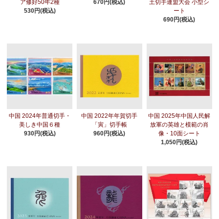
ア修好50年2種
670円(税込)
土切手連盟大会 小型シ
530円(税込)
ート
690円(税込)
中国 2024年普通切手・
中国 2022年年賀切手
中国 2025年中国人民解
美しき中国６種
「寅」切手帳
放軍の英雄と模範の肖
930円(税込)
960円(税込)
像・10面シート
1,050円(税込)