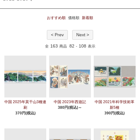
おすすめ順
価格順
新着順
< Prev
Next >
163
82
108
全
商品
-
表示
中国 2025年莫干山3種連
中国 2023年西遊記
中国 2021年科学技術革
刷
380円(税込)～
新5種
370円(税込)
390円(税込)