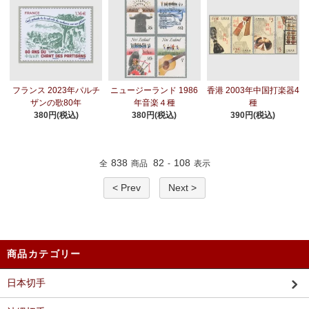
フランス 2023年パルチ
ニュージーランド 1986
香港 2003年中国打楽器4
ザンの歌80年
年音楽４種
種
380円(税込)
380円(税込)
390円(税込)
838
82
108
全
商品
-
表示
< Prev
Next >
商品カテゴリー
日本切手