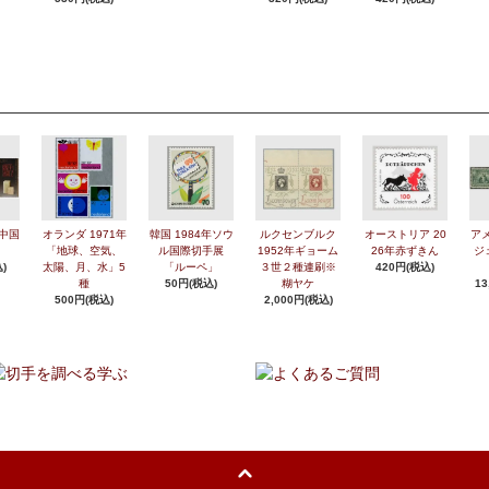
年中国
オランダ 1971年
韓国 1984年ソウ
ルクセンブルク
オーストリア 20
アメ
「地球、空気、
ル国際切手展
1952年ギョーム
26年赤ずきん
ジ
)
太陽、月、水」5
「ルーペ」
３世２種連刷※
420円(税込)
種
50円(税込)
糊ヤケ
13
500円(税込)
2,000円(税込)