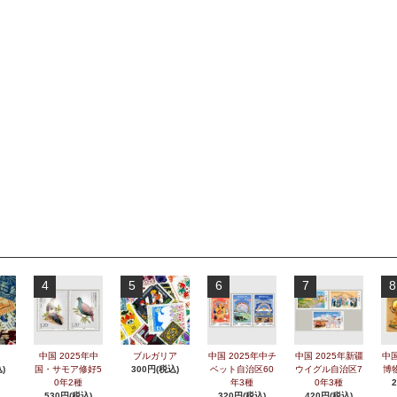
4
5
6
7
8
中国 2025年中
ブルガリア
中国 2025年中チ
中国 2025年新疆
中国
)
国・サモア修好5
300円(税込)
ベット自治区60
ウイグル自治区7
博
0年2種
年3種
0年3種
530円(税込)
320円(税込)
420円(税込)