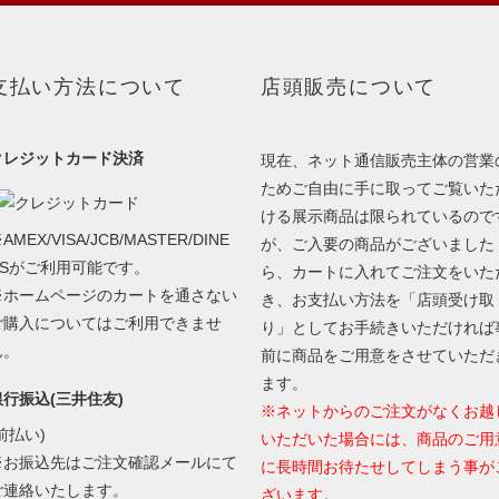
支払い方法について
店頭販売について
クレジットカード決済
現在、ネット通信販売主体の営業
ためご自由に手に取ってご覧いた
ける展示商品は限られているので
AMEX/VISA/JCB/MASTER/DINE
が、ご入要の商品がございました
RSがご利用可能です。
ら、カートに入れてご注文をいた
※ホームページのカートを通さない
き、お支払い方法を「店頭受け取
ご購入についてはご利用できませ
り」としてお手続きいただければ
ん。
前に商品をご用意をさせていただ
ます。
銀行振込(三井住友)
※ネットからのご注文がなくお越
前払い)
いただいた場合には、商品のご用
※お振込先はご注文確認メールにて
に長時間お待たせしてしまう事が
ご連絡いたします。
ざいます。