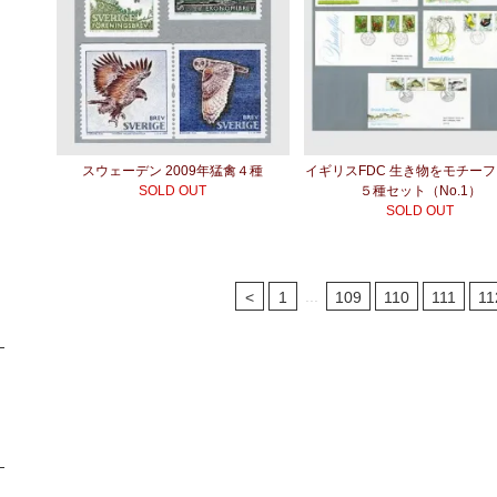
スウェーデン 2009年猛禽４種
イギリスFDC 生き物をモチー
SOLD OUT
５種セット（No.1）
SOLD OUT
...
<
1
109
110
111
11