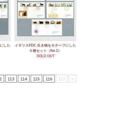
フにした
イギリスFDC 生き物をモチーフにした
５種セット（No.2）
SOLD OUT
2
113
114
115
116
117
>