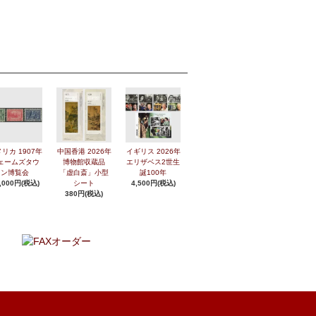
リカ 1907年
中国香港 2026年
イギリス 2026年
ェームズタウ
博物館収蔵品
エリザベス2世生
ン博覧会
「虚白斎」小型
誕100年
,000円(税込)
シート
4,500円(税込)
380円(税込)