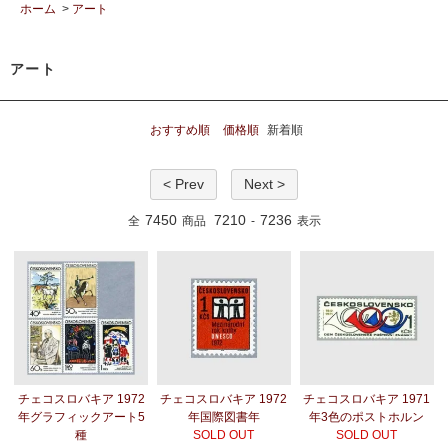
ホーム
>
アート
アート
おすすめ順
価格順
新着順
< Prev
Next >
7450
7210
7236
全
商品
-
表示
チェコスロバキア 1972
チェコスロバキア 1972
チェコスロバキア 1971
年グラフィックアート5
年国際図書年
年3色のポストホルン
種
SOLD OUT
SOLD OUT