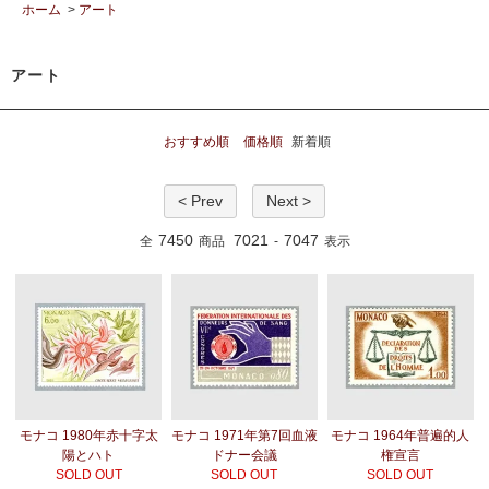
ホーム
>
アート
アート
おすすめ順
価格順
新着順
< Prev
Next >
7450
7021
7047
全
商品
-
表示
モナコ 1980年赤十字太
モナコ 1971年第7回血液
モナコ 1964年普遍的人
陽とハト
ドナー会議
権宣言
SOLD OUT
SOLD OUT
SOLD OUT