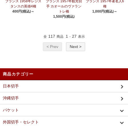
フランス 1958年レジス
フランス 1957年観光切
フランス 1957年著名人6
タンスの英雄4種
手 カオールのヴァラン
種
400円(税込)～
トレ橋
1,000円(税込)～
1,500円(税込)
117
1
27
全
商品
-
表示
< Prev
Next >
商品カテゴリー
日本切手
沖縄切手
パケット
外国切手・セレクト