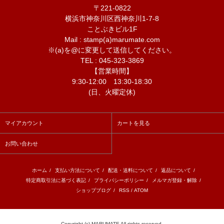
〒221-0822
横浜市神奈川区西神奈川1-7-8
ことぶきビル1F
Mail : stamp(a)marumate.com
※(a)を@に変更して送信してください。
TEL : 045-323-3869
【営業時間】
9:30-12:00 13:30-18:30
(日、火曜定休)
マイアカウント
カートを見る
お問い合わせ
ホーム
/
支払い方法について
/
配送・送料について
/
返品について
/
特定商取引法に基づく表記
/
プライバシーポリシー
/
メルマガ登録・解除
/
ショップブログ
/
RSS
/
ATOM
Copyright (c) MARUMATE All rights reserved.