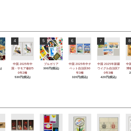
4
5
6
7
8
中国 2025年中
ブルガリア
中国 2025年中チ
中国 2025年新疆
中国
)
国・サモア修好5
300円(税込)
ベット自治区60
ウイグル自治区7
博
0年2種
年3種
0年3種
530円(税込)
320円(税込)
420円(税込)