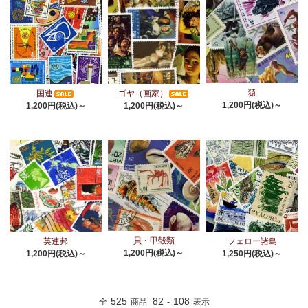
猿
国連
ゴヤ（画家）
1,200円(税込)～
1,200円(税込)～
1,200円(税込)～
貝・甲殻類
英連邦
フェロー諸島
1,200円(税込)～
1,200円(税込)～
1,250円(税込)～
525
82
108
全
商品
-
表示