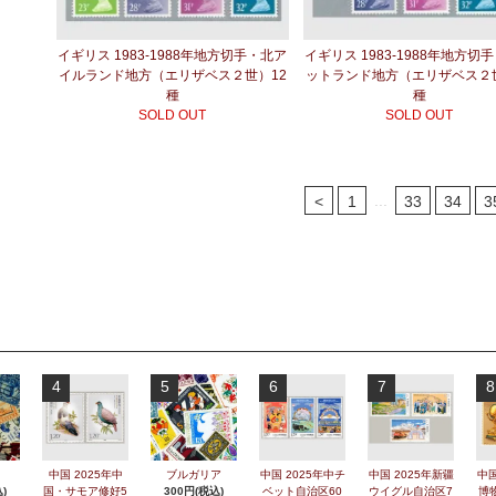
イギリス 1983-1988年地方切手・北ア
イギリス 1983-1988年地方切
イルランド地方（エリザベス２世）12
ットランド地方（エリザベス２世
種
種
SOLD OUT
SOLD OUT
...
<
1
33
34
3
4
5
6
7
8
中国 2025年中
ブルガリア
中国 2025年中チ
中国 2025年新疆
中国
)
国・サモア修好5
300円(税込)
ベット自治区60
ウイグル自治区7
博