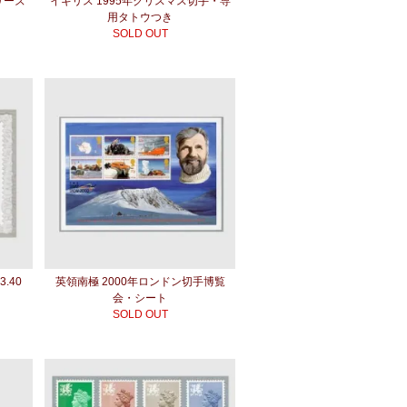
シリーズ
イギリス 1995年クリスマス切手・専
用タトウつき
SOLD OUT
.40
英領南極 2000年ロンドン切手博覧
会・シート
SOLD OUT