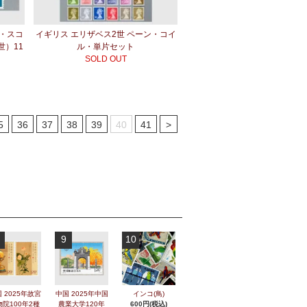
手・スコ
イギリス エリザベス2世 ペーン・コイ
）11
ル・単片セット
SOLD OUT
5
36
37
38
39
40
41
>
9
10
 2025年故宮
中国 2025年中国
インコ(鳥)
物院100年2種
農業大学120年
600円(税込)