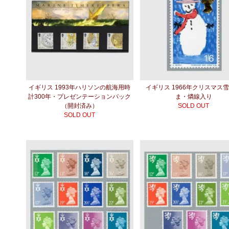
イギリス 1993年ハリソンの航海用時
イギリス 1966年クリスマス
計300年・プレゼンテーションパック
ま・燐線入り
（開封済み）
SOLD OUT
SOLD OUT