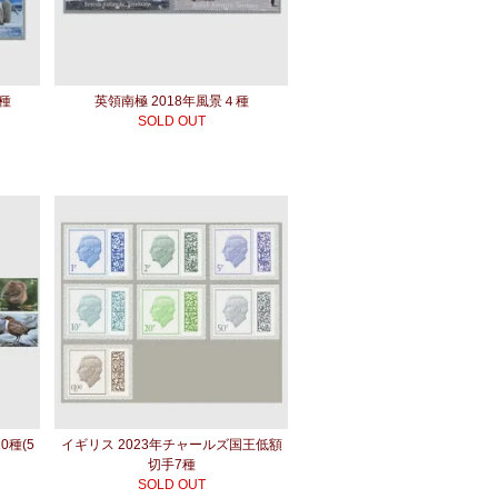
8種
英領南極 2018年風景４種
SOLD OUT
0種(5
イギリス 2023年チャールズ国王低額
切手7種
SOLD OUT