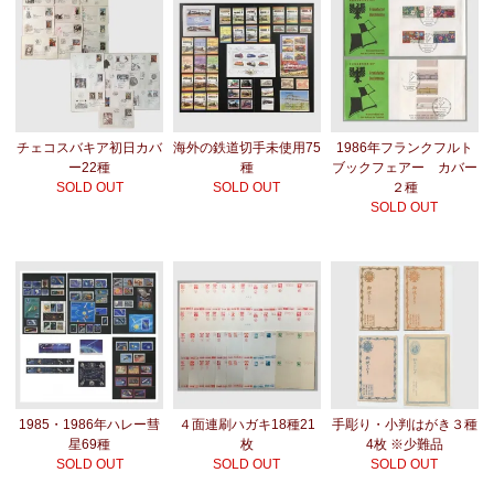
チェコスバキア初日カバ
海外の鉄道切手未使用75
1986年フランクフルト
ー22種
種
ブックフェアー カバー
SOLD OUT
SOLD OUT
２種
SOLD OUT
1985・1986年ハレー彗
４面連刷ハガキ18種21
手彫り・小判はがき３種
星69種
枚
4枚 ※少難品
SOLD OUT
SOLD OUT
SOLD OUT