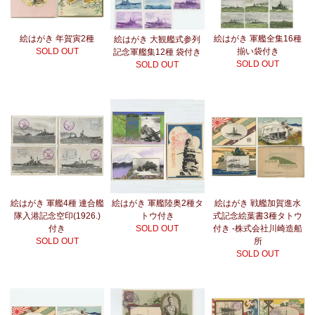
絵はがき 年賀寅2種
絵はがき 軍艦全集16種
絵はがき 大観艦式参列
SOLD OUT
揃い袋付き
記念軍艦集12種 袋付き
SOLD OUT
SOLD OUT
絵はがき 軍艦4種 連合艦
絵はがき 軍艦陸奥2種タ
絵はがき 戦艦加賀進水
隊入港記念空印(1926.)
トウ付き
式記念絵葉書3種タトウ
付き
SOLD OUT
付き -株式会社川崎造船
SOLD OUT
所
SOLD OUT