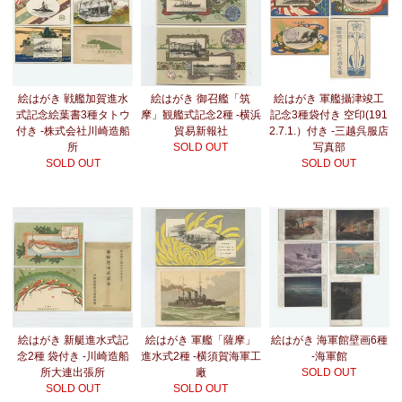
絵はがき 戦艦加賀進水
絵はがき 御召艦「筑
絵はがき 軍艦攝津竣工
式記念絵葉書3種タトウ
摩」観艦式記念2種 -横浜
記念3種袋付き 空印(191
付き -株式会社川崎造船
貿易新報社
2.7.1.）付き -三越呉服店
所
SOLD OUT
写真部
SOLD OUT
SOLD OUT
絵はがき 新艇進水式記
絵はがき 軍艦「薩摩」
絵はがき 海軍館壁画6種
念2種 袋付き -川崎造船
進水式2種 -横須賀海軍工
-海軍館
所大連出張所
廠
SOLD OUT
SOLD OUT
SOLD OUT