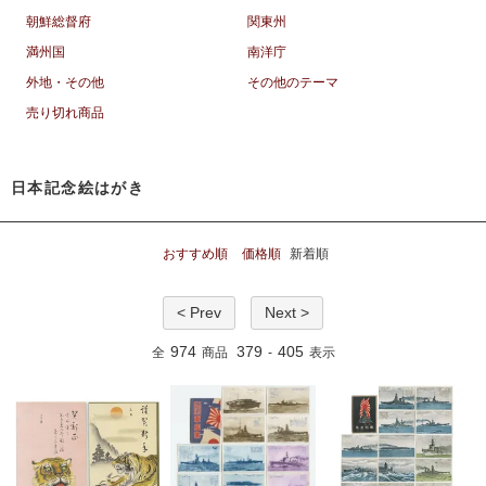
朝鮮総督府
関東州
満州国
南洋庁
外地・その他
その他のテーマ
売り切れ商品
日本記念絵はがき
おすすめ順
価格順
新着順
< Prev
Next >
974
379
405
全
商品
-
表示