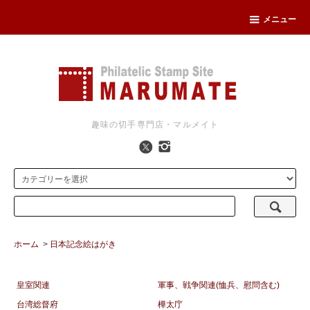
メニュー
趣味の切手専門店・マルメイト
ホーム
>
日本記念絵はがき
皇室関連
軍事、戦争関連(恤兵、慰問含む)
台湾総督府
樺太庁