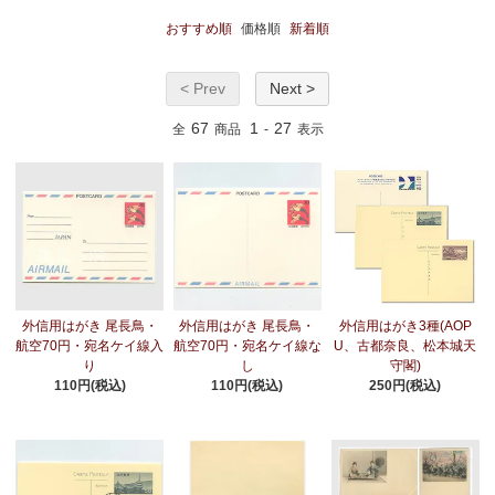
おすすめ順
価格順
新着順
< Prev
Next >
67
1
27
全
商品
-
表示
外信用はがき 尾長鳥・
外信用はがき 尾長鳥・
外信用はがき3種(AOP
航空70円・宛名ケイ線入
航空70円・宛名ケイ線な
U、古都奈良、松本城天
り
し
守閣)
110円(税込)
110円(税込)
250円(税込)