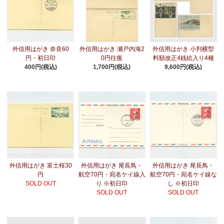
外信用はがき 奈良60
外信用はがき 瀬戸内海2
外信用はがき 小判横型
円・初日印
0円往復
料額改正4銭絵入り4種
400円(税込)
1,700円(税込)
9,600円(税込)
外信用はがき 富士桜30
外信用はがき 尾長鳥・
外信用はがき 尾長鳥・
円
航空70円・宛名ケイ線入
航空70円・宛名ケイ線な
SOLD OUT
り ※初日印
し ※初日印
SOLD OUT
SOLD OUT