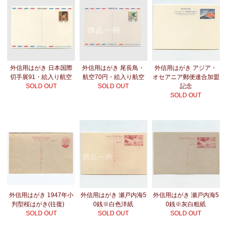
外信用はがき 日本国際
外信用はがき 尾長鳥・
外信用はがき アジア・
切手展91・絵入り航空
航空70円・絵入り航空
オセアニア郵便連合加盟
SOLD OUT
SOLD OUT
記念
SOLD OUT
外信用はがき 1947年小
外信用はがき 瀬戸内海5
外信用はがき 瀬戸内海5
判型桜はがき(往復)
0銭※白色洋紙
0銭※灰白粗紙
SOLD OUT
SOLD OUT
SOLD OUT