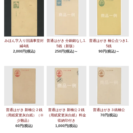
みほん字入り旧議事堂封
普通はがき 分銅銘なし1.
普通はがき 楠公点つき1.
緘4銭
5銭（新版）
5銭
2,000円(税込)
250円(税込)～
90円(税込)～
普通はがき 新楠公２銭
普通はがき 新楠公２銭
普通はがき３銭楠公
（用紙変更灰白紙）（※
（用紙変更灰白紙）料金
70円(税込)
少難品）
収納印付き
60円(税込)
1,000円(税込)