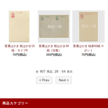
普通はがき 桜はがき15
普通はがき 桜はがき30
普通はがき 稲束50銭 ※
銭・タイプII
銭（往復）
少シミ
70円(税込)
300円(税込)
70円(税込)
907
28
54
全
商品
-
表示
< Prev
Next >
商品カテゴリー