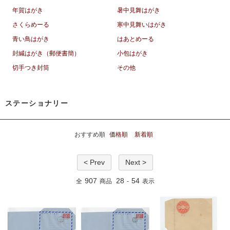
年賀はがき
暑中見舞はがき
さくらめーる
寒中見舞いはがき
青い鳥はがき
はあとめーる
封緘はがき（郵便書簡）
小包はがき
切手つき封筒
その他
ステーショナリー
おすすめ順
価格順
新着順
< Prev
Next >
907
28
54
全
商品
-
表示