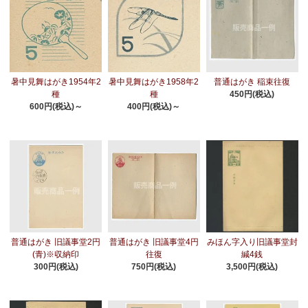
暑中見舞はがき1954年2
暑中見舞はがき1958年2
普通はがき 稲束往復
種
種
450円(税込)
600円(税込)～
400円(税込)～
普通はがき 旧議事堂2円
普通はがき 旧議事堂4円
みほん字入り旧議事堂封
(青)※収納印
往復
緘4銭
300円(税込)
750円(税込)
3,500円(税込)